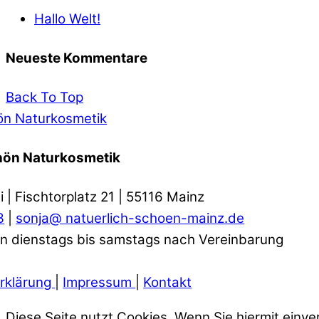
Hallo Welt!
Neueste Kommentare
Back To Top
ön Naturkosmetik
chön Naturkosmetik
i | Fischtorplatz 21 | 55116 Mainz
3
|
sonja@ natuerlich-schoen-mainz.de
n dienstags bis samstags nach Vereinbarung
rklärung
|
Impressum
|
Kontakt
Diese Seite nutzt Cookies. Wenn Sie hiermit einve