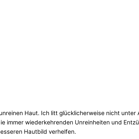
rtifizierte Naturkosmetikerin. Ich freue mich sehr,
dürfen.
nreinen Haut. Ich litt glücklicherweise nicht unter
 die immer wiederkehrenden Unreinheiten und Entz
esseren Hautbild verhelfen.